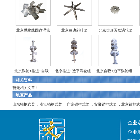
北京抛物线圆盘涡轮
北京曲边斜叶桨
北京齿形圆盘涡轮桨
北京涡轮+推进+自吸...
北京推进+透平涡轮组...
北京自吸+透平涡轮组...
相关资料
暂无相关文章！
地区产品
山东锚框式桨
，
浙江锚框式桨
，
广东锚框式桨
，
安徽锚框式桨
，
北京锚框式
企业
企业