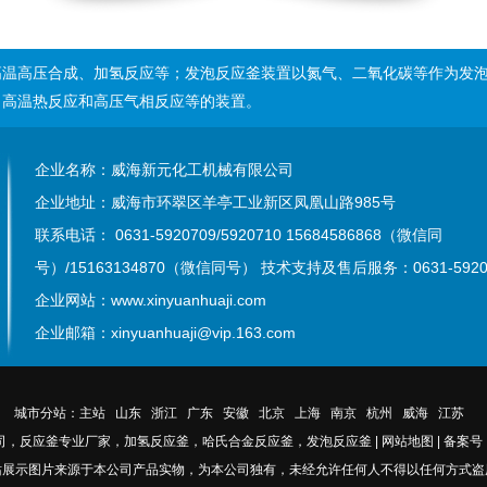
高温高压合成、加氢反应等；发泡反应釜装置
以氮气、二氧化碳等作为发
、高温热反应和高压气相反应等的装置。
企业名称：威海新元化工机械有限公司
企业地址：威海市环翠区羊亭工业新区凤凰山路985号
联系电话： 0631-5920709/5920710
15684586868（微信同
号）/15163134870（微信同号）
技术支持及售后服务：0631-5920
企业网站：www.xinyuanhuaji.com
企业邮箱：xinyuanhuaji@vip.163.com
城市分站：
主站
山东
浙江
广东
安徽
北京
上海
南京
杭州
威海
江苏
司，反应釜专业厂家，加氢反应釜，哈氏合金反应釜，发泡反应釜
|
网站地图
|
备案号：
站展示图片来源于本公司产品实物，为本公司独有，未经允许任何人不得以任何方式盗