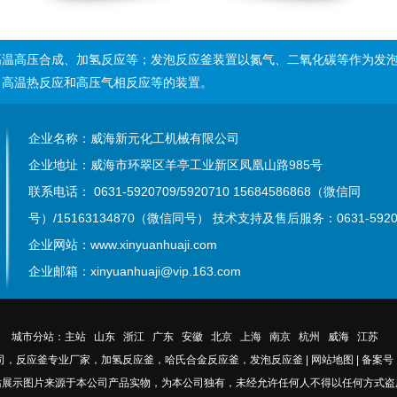
高温高压合成、加氢反应等；发泡反应釜装置
以氮气、二氧化碳等作为发
、高温热反应和高压气相反应等的装置。
企业名称：威海新元化工机械有限公司
企业地址：威海市环翠区羊亭工业新区凤凰山路985号
联系电话： 0631-5920709/5920710
15684586868（微信同
号）/15163134870（微信同号）
技术支持及售后服务：0631-5920
企业网站：www.xinyuanhuaji.com
企业邮箱：xinyuanhuaji@vip.163.com
城市分站：
主站
山东
浙江
广东
安徽
北京
上海
南京
杭州
威海
江苏
司，反应釜专业厂家，加氢反应釜，哈氏合金反应釜，发泡反应釜
|
网站地图
|
备案号：
站展示图片来源于本公司产品实物，为本公司独有，未经允许任何人不得以任何方式盗