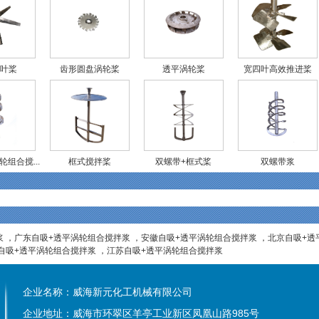
叶桨
齿形圆盘涡轮桨
透平涡轮桨
宽四叶高效推进桨
组合搅...
框式搅拌桨
双螺带+框式桨
双螺带浆
浆
，
广东自吸+透平涡轮组合搅拌浆
，
安徽自吸+透平涡轮组合搅拌浆
，
北京自吸+透
自吸+透平涡轮组合搅拌浆
，
江苏自吸+透平涡轮组合搅拌浆
企业名称：威海新元化工机械有限公司
企业地址：威海市环翠区羊亭工业新区凤凰山路985号