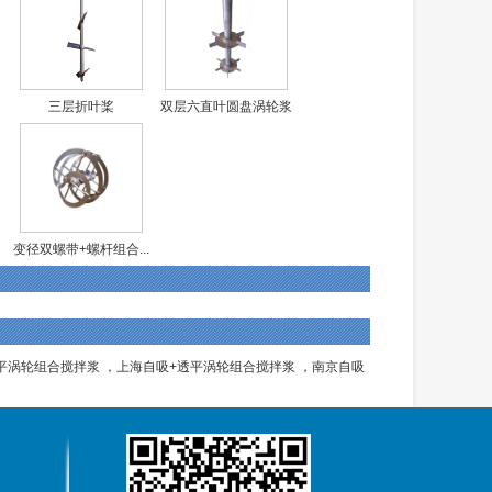
三层折叶桨
双层六直叶圆盘涡轮浆
变径双螺带+螺杆组合...
平涡轮组合搅拌浆
，
上海自吸+透平涡轮组合搅拌浆
，
南京自吸