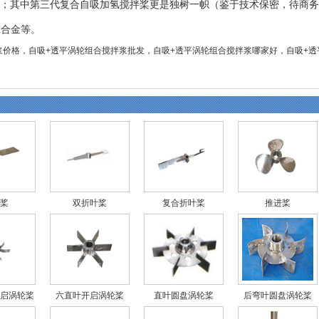
；其中第三代复合自吸加氢搅拌桨更是独树一帜（鉴于技术保密，待商务运作
尔合金等。
搅拌浆价格，自吸+透平涡轮组合搅拌浆批发，自吸+透平涡轮组合搅拌浆哪家好，自吸+
桨
双折叶桨
复合折叶桨
推进桨
启涡轮桨
六直叶开启涡轮桨
直叶圆盘涡轮桨
后弯叶圆盘涡轮桨