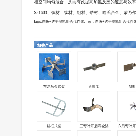
相空间均匀混合，从而有效提高加氢反应的速度与效率
S31603、镍材、钛材、钽材、锆材、哈氏合金、蒙乃
tags:自吸+透平涡轮组合搅拌浆厂家，自吸+透平涡轮组合
相关产品
布尔马金式桨
直叶桨
斜叶
锚框式桨
三弯叶开启涡轮桨
六后弯叶开