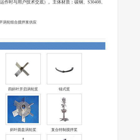
时与用户技术交底）。主体材质：碳钢、S30408、
透平涡轮组合搅拌浆供应
四斜叶开启涡轮桨
锚式桨
斜叶圆盘涡轮桨
复合特制搅拌桨