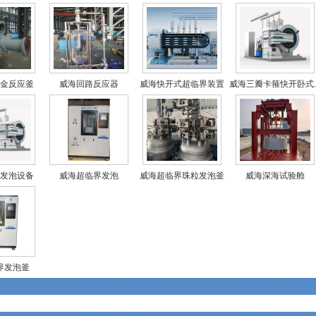
金反应釜
威海回路反应器
威海快开式超临界装置
威海三瓣卡箍快开卧式..
发泡设备
威海超临界发泡
威海超临界珠粒发泡釜
威海深海试验舱
界发泡釜